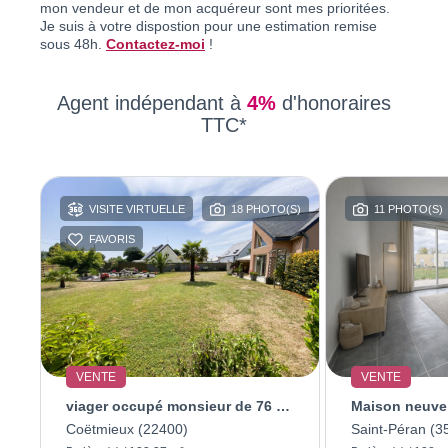
mon vendeur et de mon acquéreur sont mes prioritées.
Je suis à votre dispostion pour une estimation remise
sous 48h.
Contactez-moi
!
Agent indépendant à
4%
d'honoraires
TTC*
(S)
VISITE VIRTUELLE
18 PHOTO(S)
11 PHOTO(S)
FAVORIS
VENTE
VENTE
n Sur Mel
viager occupé monsieur de 76 ans Dame de 71 ans
Coëtmieux (22400)
Saint-Péran (3