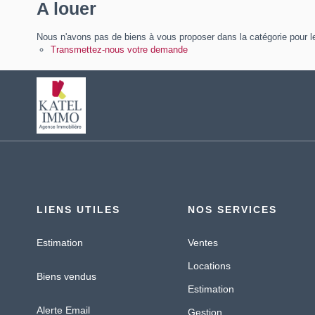
A louer
Nous n'avons pas de biens à vous proposer dans la catégorie pour le
Transmettez-nous votre demande
LIENS UTILES
NOS SERVICES
Estimation
Ventes
Locations
Biens vendus
Estimation
Alerte Email
Gestion