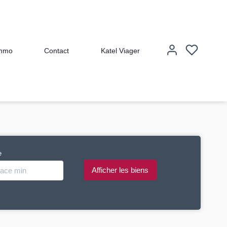
immo
Contact
Katel Viager
e