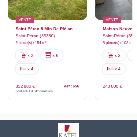
VENTE
VENTE
Saint Péran 5 Min De Plélan Le Grand Et 10 Min De Montfort S
Saint-Péran (35380)
Saint-Péran (353
6 pièce(s) / 154 m²
5 pièce(s) / 108 m²
x 2
x 6
x 2
x 4
x 4
332 800 €
240 000 €
Ref : 656
dont 4% TTC d'honoraires