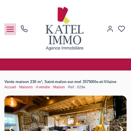
Acheter
Vente maison 230 m², Saint-malon-sur-mel 35750Ille-et-Vilaine
Accueil
Maisons
A vendre
Maison
Ref. : 629e
Vendre
Notre agence
Guide de l'immo