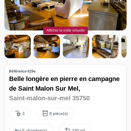
Contact
Katel Viager
Afficher la visite virtuelle
Référence 629e
Belle longère en pierre en campagne
de Saint Malon Sur Mel,
Saint-malon-sur-mel 35750
3
8 pièce(s)
5 chambre(s)
230 m²