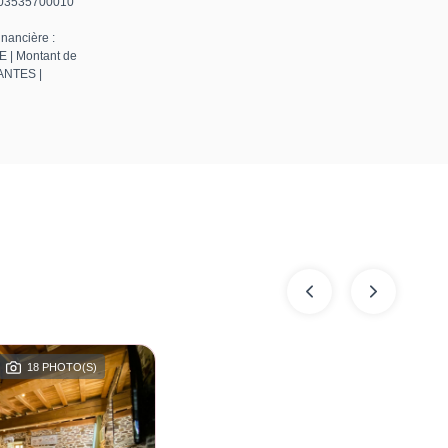
50003535700010
nancière :
E | Montant de
NANTES |
18 PHOTO(S)