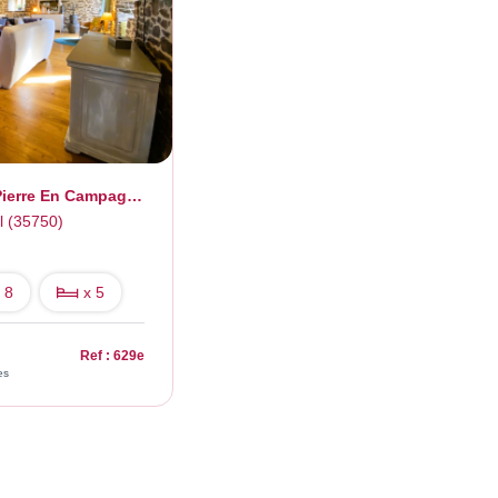
Belle Longère En Pierre En Campagne De Saint Malon Sur Mel
l (35750)
 8
x 5
Ref : 629e
es