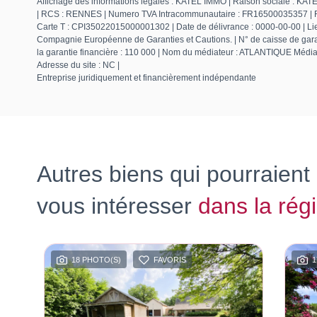
Affichage des informations légales : KATEL IMMO | Raison sociale : KATE
| RCS : RENNES | Numero TVA Intracommunautaire : FR16500035357 | Form
Carte T : CPI35022015000001302 | Date de délivrance : 0000-00-00 | Lie
Compagnie Européenne de Garanties et Cautions. | N° de caisse de gara
la garantie financière : 110 000 | Nom du médiateur : ATLANTIQUE Médiat
Adresse du site : NC |
Entreprise juridiquement et financièrement indépendante
Autres biens qui pourraient
vous intéresser
dans la rég
18 PHOTO(S)
FAVORIS
1