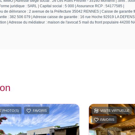
L IMMO | Adresse siège social : 26 Les Rues Fresnel - 35160 Monterfil | Siret : 
e juridique : SARL | Capital social : 5 000 | Assurance RCP : 54177585 |
u de délivrance : 2 avenue de la Préfecture 35042 RENNES | Caisse de garantie fi
ntie : 382 506 079 | Adresse caisse de garantie : 16 rue Hoche 92919 LA DEFENS
ion | Adresse du médiateur : maison de l'avocat 5 mail du front populaire 44200 
ion
7 PHOTO(S)
FAVORIS
VISITE VIRTUELLE
FAVORIS