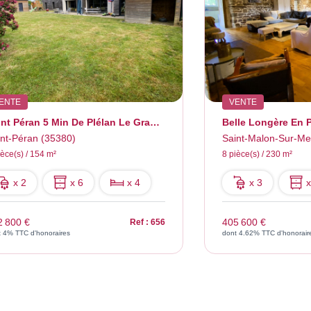
ENTE
VENTE
Saint Péran 5 Min De Plélan Le Grand Et 10 Min De Montfort S
int-Péran (35380)
Saint-Malon-Sur-Me
ièce(s) / 154 m²
8 pièce(s) / 230 m²
x 2
x 6
x 4
x 3
x
2 800 €
405 600 €
Ref : 656
t 4% TTC d'honoraires
dont 4.62% TTC d'honorair