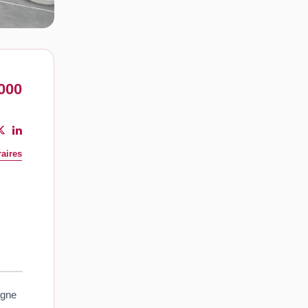
000
aires
agne