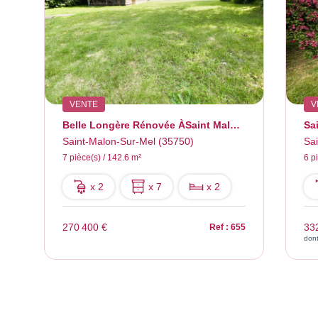
VENTE
V
Belle Longère Rénovée ÀSaint Malon Sur Mel
Saint-Malon-Sur-Mel (35750)
Sa
7 pièce(s) / 142.6 m²
6 p
x 2
x 7
x 2
270 400 €
33
Ref : 655
don