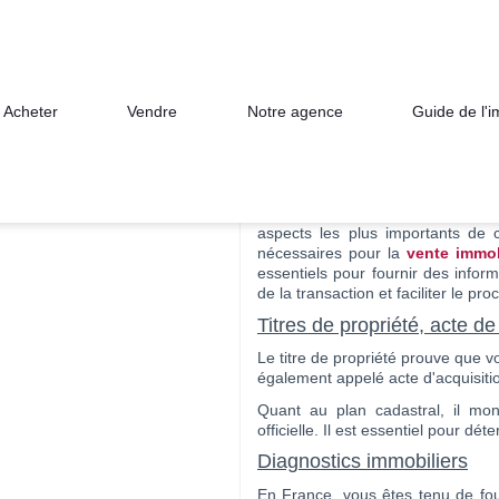
nte immobilière à Montfort-sur-Meu
embler pour une vente immobilière à 
Acheter
Vendre
Notre agence
Guide de l'
Lorsque vous décidez de vendre u
un terrain, la préparation est es
aspects les plus importants de 
nécessaires pour la
vente immob
essentiels pour fournir des inform
de la transaction et faciliter le pr
Titres de propriété, acte de 
Le titre de propriété prouve que vou
également appelé acte d'acquisition
Quant au plan cadastral, il mon
officielle. Il est essentiel pour dé
Diagnostics immobiliers
En France, vous êtes tenu de four