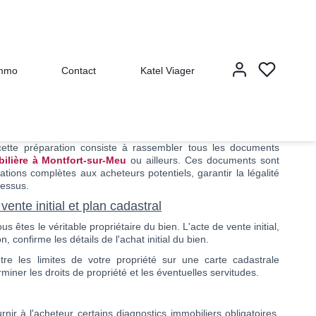
Montfort-sur-Meu
immo
Contact
Katel Viager
Partager sur :
n bien immobilier, que ce soit une maison, un appartement ou
sentielle pour garantir une transaction sans accroc. L'un des
cette préparation consiste à rassembler tous les documents
ilière à Montfort-sur-Meu
ou ailleurs. Ces documents sont
ations complètes aux acheteurs potentiels, garantir la légalité
ocessus.
vente initial et plan cadastral
s êtes le véritable propriétaire du bien. L'acte de vente initial,
, confirme les détails de l'achat initial du bien.
tre les limites de votre propriété sur une carte cadastrale
terminer les droits de propriété et les éventuelles servitudes.
nir à l'acheteur certains diagnostics immobiliers obligatoires,