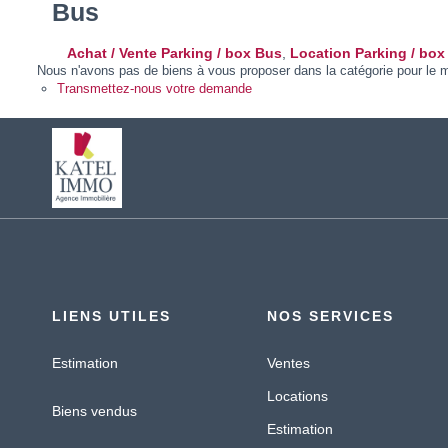
Bus
Achat / Vente Parking / box Bus
,
Location Parking / box
Nous n'avons pas de biens à vous proposer dans la catégorie pour le mo
Transmettez-nous votre demande
LIENS UTILES
NOS SERVICES
Estimation
Ventes
Locations
Biens vendus
Estimation