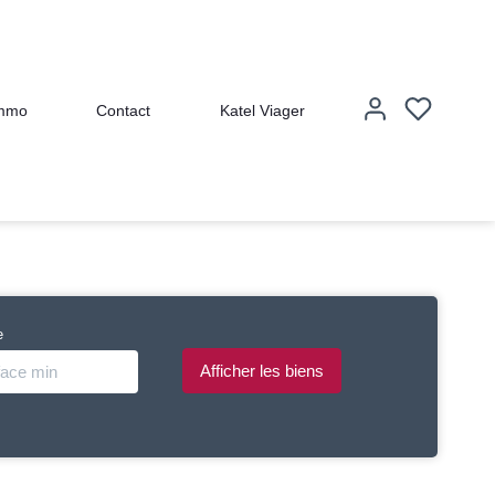
immo
Contact
Katel Viager
e