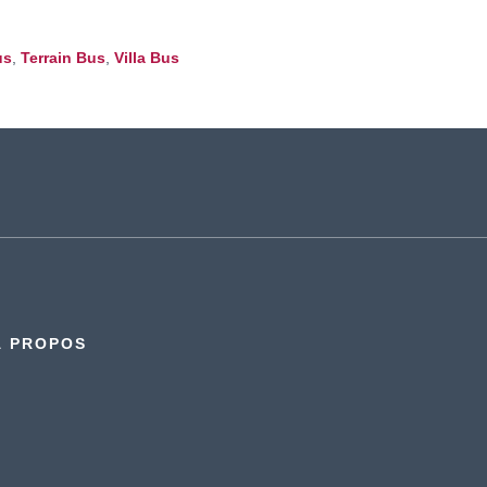
us
,
Terrain Bus
,
Villa Bus
À PROPOS