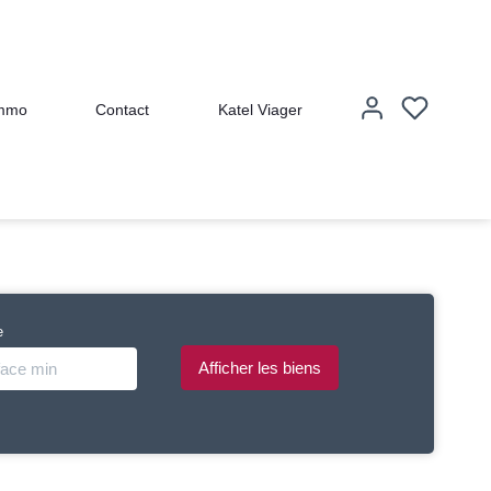
immo
Contact
Katel Viager
e