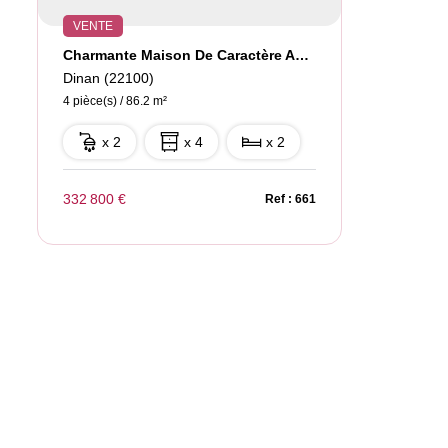
VENTE
Charmante Maison De Caractère Au Coeur De Dinan Investissem
Dinan (22100)
4 pièce(s) / 86.2 m²
x 2
x 4
x 2
332 800 €
Ref : 661