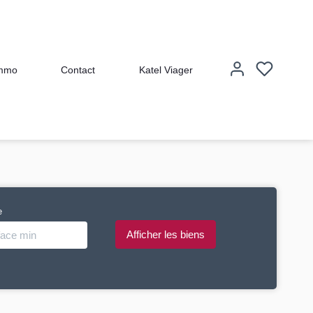
immo
Contact
Katel Viager
e