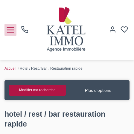
Accueil
Hotel / Rest / Bar
Restauration rapide
Acheter
Vendre
Plus d'options
Modifier ma recherche
Notre agence
hotel / rest / bar restauration
Guide de l'immo
rapide