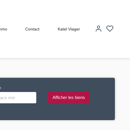
immo
Contact
Katel Viager
e