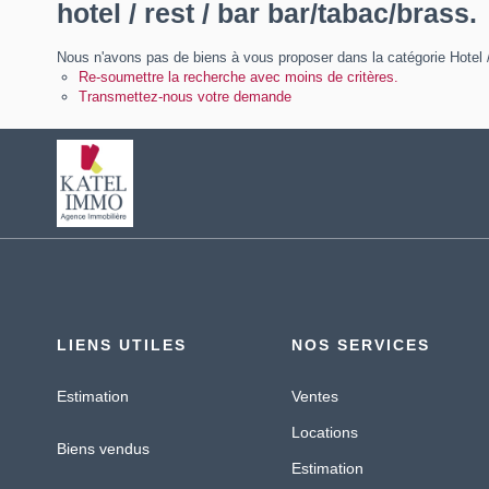
hotel / rest / bar bar/tabac/brass.
Nous n'avons pas de biens à vous proposer dans la catégorie Hotel /
Re-soumettre la recherche avec moins de critères.
Transmettez-nous votre demande
LIENS UTILES
NOS SERVICES
Estimation
Ventes
Locations
Biens vendus
Estimation