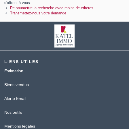
Contact
s'offrent à vous :
Re-soumettre la recherche avec moins de critères.
Transmettez-nous votre demande
Katel Viager
LIENS UTILES
Estimation
Biens vendus
Alerte Email
Nos outils
Mentions légales