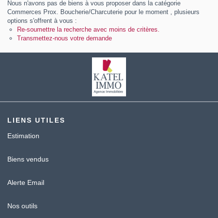
Nous n'avons pas de biens à vous proposer dans la catégorie
Contact
Commerces Prox. Boucherie/Charcuterie pour le moment , plusieurs
options s'offrent à vous :
Katel Viager
Re-soumettre la recherche avec moins de critères.
Transmettez-nous votre demande
LIENS UTILES
Estimation
Biens vendus
Alerte Email
Nos outils