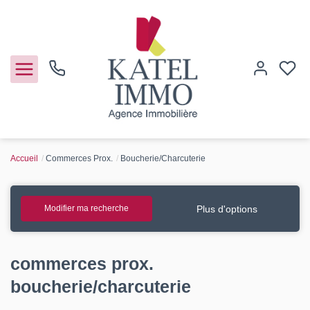
Accueil
Commerces Prox.
Boucherie/Charcuterie
Acheter
Vendre
Plus d'options
Modifier ma recherche
Notre agence
commerces prox.
Guide de l'immo
boucherie/charcuterie