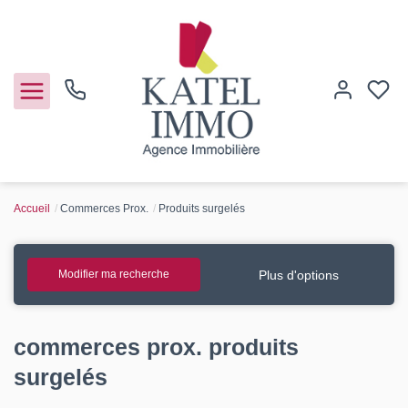
Accueil
Commerces Prox.
Produits surgelés
Acheter
Vendre
Plus d'options
Modifier ma recherche
Notre agence
commerces prox. produits
Guide de l'immo
surgelés