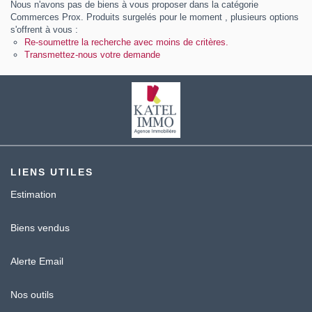
Nous n'avons pas de biens à vous proposer dans la catégorie
Contact
Commerces Prox. Produits surgelés pour le moment , plusieurs options
s'offrent à vous :
Katel Viager
Re-soumettre la recherche avec moins de critères.
Transmettez-nous votre demande
LIENS UTILES
Estimation
Biens vendus
Alerte Email
Nos outils