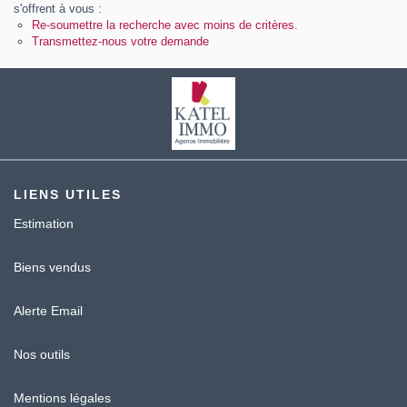
Contact
s'offrent à vous :
Re-soumettre la recherche avec moins de critères.
Transmettez-nous votre demande
Katel Viager
LIENS UTILES
Estimation
Biens vendus
Alerte Email
Nos outils
Mentions légales