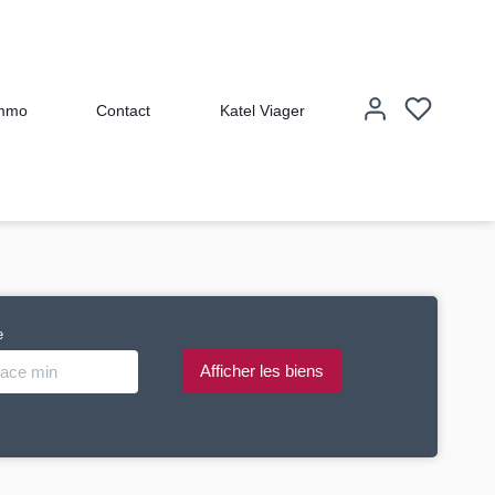
immo
Contact
Katel Viager
e