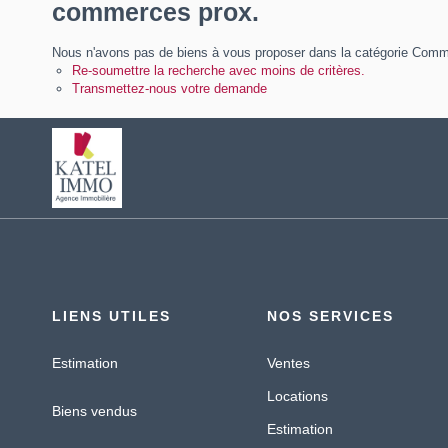
commerces prox.
Nous n'avons pas de biens à vous proposer dans la catégorie Commer
Re-soumettre la recherche avec moins de critères.
Transmettez-nous votre demande
LIENS UTILES
NOS SERVICES
Estimation
Ventes
Locations
Biens vendus
Estimation