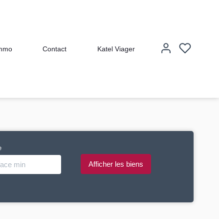
immo
Contact
Katel Viager
e