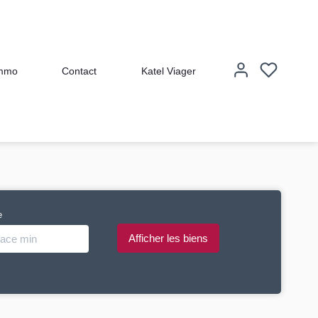
immo
Contact
Katel Viager
e