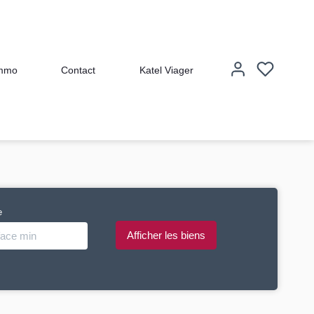
immo
Contact
Katel Viager
e