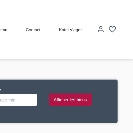
immo
Contact
Katel Viager
e