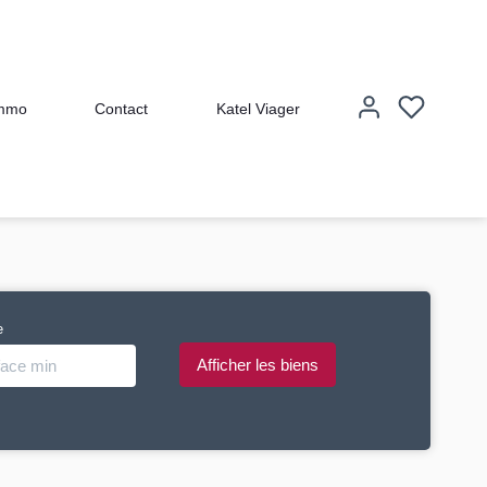
immo
Contact
Katel Viager
e