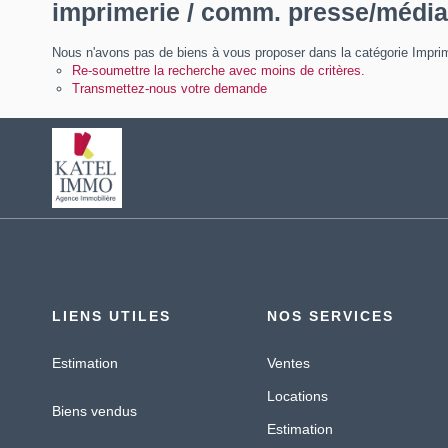
imprimerie / comm. presse/médi
Nous n'avons pas de biens à vous proposer dans la catégorie Imprim
Re-soumettre la recherche avec moins de critères.
Transmettez-nous votre demande
LIENS UTILES
NOS SERVICES
Estimation
Ventes
Locations
Biens vendus
Estimation