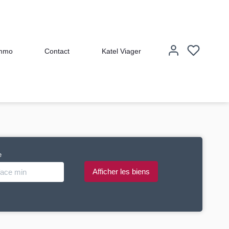
immo
Contact
Katel Viager
e