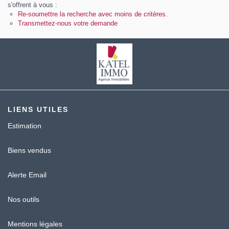
Contact
s'offrent à vous :
Re-soumettre la recherche avec moins de critères.
Transmettez-nous votre demande
Katel Viager
LIENS UTILES
Estimation
Biens vendus
Alerte Email
Nos outils
Mentions légales