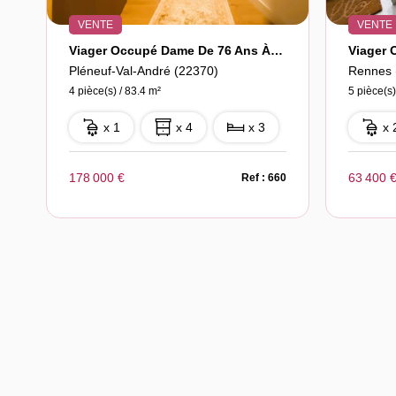
VENTE
VENTE
Viager Occupé Dame De 76 Ans À Pleneuf Val André
Pléneuf-Val-André (22370)
Rennes 
4 pièce(s) / 83.4 m²
5 pièce(s)
x 1
x 4
x 3
x 
178 000 €
63 400 
Ref : 660