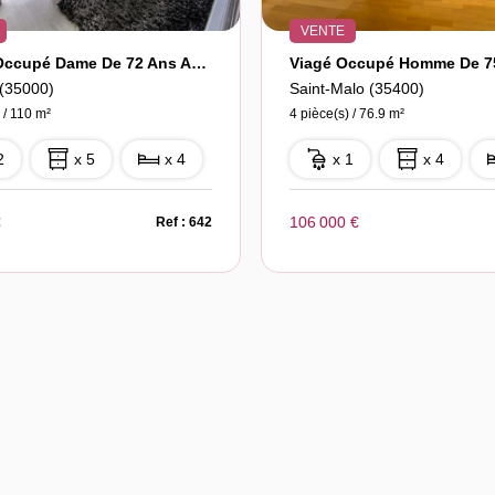
VENTE
Viager Occupé Dame De 72 Ans Appartement T5
Viagé Occupé Homme De 7
(35000)
Saint-Malo (35400)
 / 110 m²
4 pièce(s) / 76.9 m²
2
x 5
x 4
x 1
x 4
€
106 000 €
Ref : 642