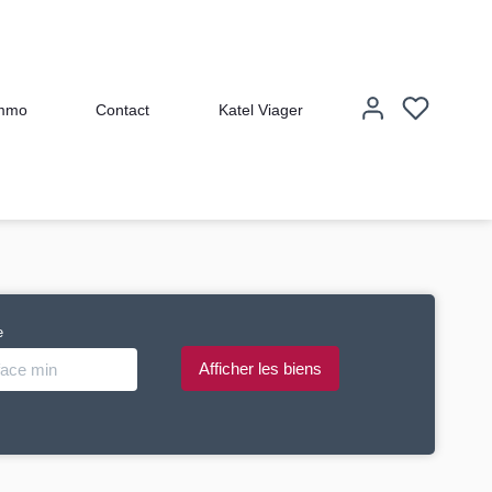
immo
Contact
Katel Viager
e