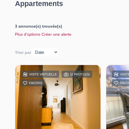
Appartements
3 annonce(s) trouvée(s)
Plus d'options
Créer une alerte
Trier par
VISITE VIRTUELLE
11 PHOTO(S)
VISIT
FAVORIS
FAVO