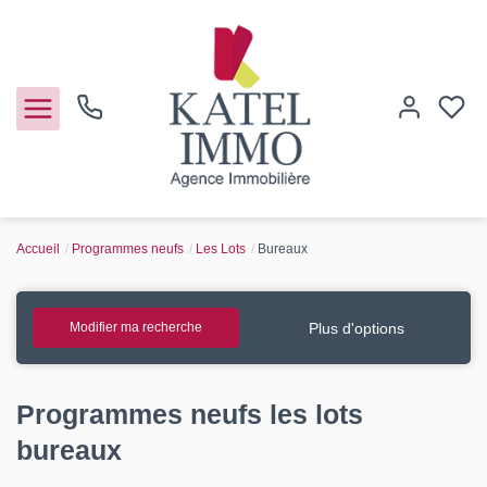
Accueil
Programmes neufs
Les Lots
Bureaux
Acheter
Vendre
Plus d'options
Modifier ma recherche
Notre agence
Programmes neufs les lots
Guide de l'immo
bureaux