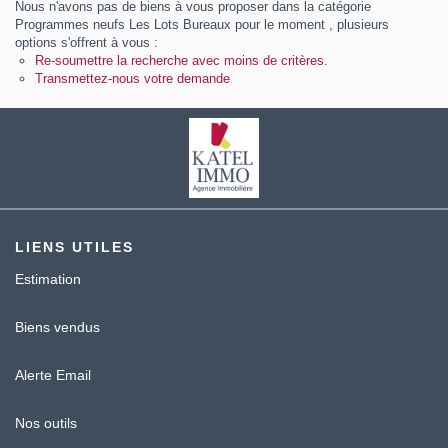
Nous n'avons pas de biens à vous proposer dans la catégorie
Contact
Programmes neufs Les Lots Bureaux pour le moment , plusieurs
options s'offrent à vous :
Katel Viager
Re-soumettre la recherche avec moins de critères.
Transmettez-nous votre demande
LIENS UTILES
Estimation
Biens vendus
Alerte Email
Nos outils