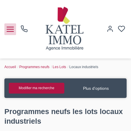
Accueil
Programmes neufs
Les Lots
Locaux industriels
Acheter
Vendre
Plus d'options
Modifier ma recherche
Notre agence
Programmes neufs les lots locaux
Guide de l'immo
industriels