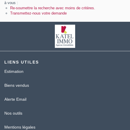
Contact
à vous :
Re-soumettre la recherche avec moins de critères.
Transmettez-nous votre demande
Katel Viager
LIENS UTILES
Estimation
Biens vendus
Alerte Email
Nos outils
Mentions légales