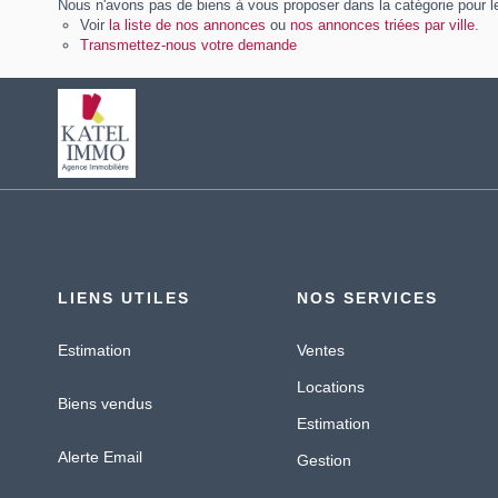
Nous n'avons pas de biens à vous proposer dans la catégorie pour le
Voir
la liste de nos annonces
ou
nos annonces triées par ville.
Transmettez-nous votre demande
LIENS UTILES
NOS SERVICES
Estimation
Ventes
Locations
Biens vendus
Estimation
Alerte Email
Gestion