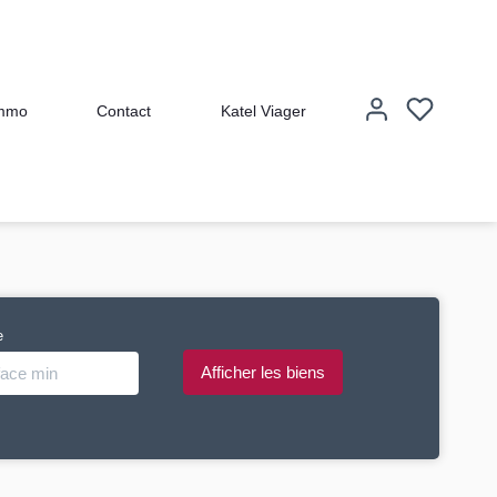
immo
Contact
Katel Viager
e