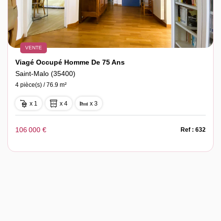
VENTE
Viagé Occupé Homme De 75 Ans
Saint-Malo (35400)
4 pièce(s) / 76.9 m²
x 1
x 4
x 3
106 000 €
Ref : 632