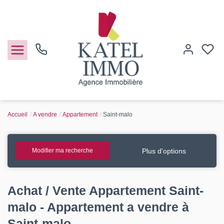
Accueil
A vendre
Appartement
Saint-malo
Acheter
Vendre
Plus d'options
Modifier ma recherche
Notre agence
Achat / Vente Appartement Saint-
Guide de l'immo
malo - Appartement a vendre à
Saint-malo