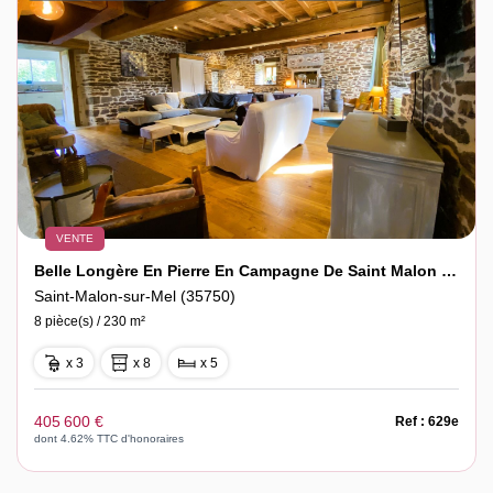
VENTE
Belle Longère En Pierre En Campagne De Saint Malon Sur Mel
Saint-Malon-sur-Mel (35750)
8 pièce(s) / 230 m²
x 3
x 8
x 5
405 600 €
Ref : 629e
dont 4.62% TTC d'honoraires