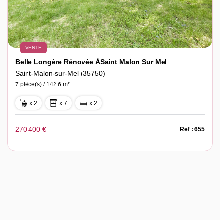
VENTE
Belle Longère Rénovée ÀSaint Malon Sur Mel
Saint-Malon-sur-Mel (35750)
7 pièce(s) / 142.6 m²
x 2
x 7
x 2
270 400 €
Ref : 655