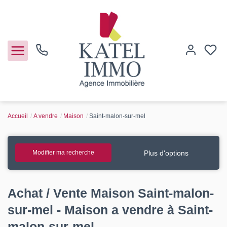
Accueil
A vendre
Maison
Saint-malon-sur-mel
Acheter
Vendre
Plus d'options
Modifier ma recherche
Notre agence
Achat / Vente Maison Saint-malon-
Guide de l'immo
sur-mel - Maison a vendre à Saint-
malon-sur-mel